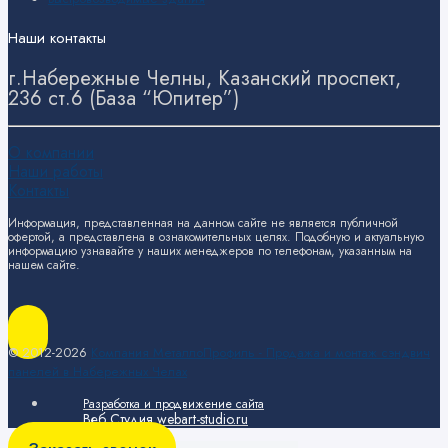
Наши контакты
г.Набережные Челны, Казанский проспект,
236 ст.6 (База “Юпитер”)
О компании
Наши работы
Контакты
Информация, представленная на данном сайте не является публичной
офертой, а представлена в ознакомительных целях. Подобную и актуальную
информацию узнавайте у наших менеджеров по телефонам, указанным на
нашем сайте.
© 2012-2026
Компания МеталлоПрофиль - Продажа и монтаж сэндвич
панелей в Набережных Челах
Разработка и продвижение сайта
Веб Студия webart-studio.ru