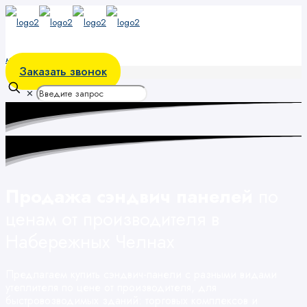
меню
Заказать звонок
✕
Продажа сэндвич панелей
по
ценам от производителя в
Набережных Челнах
Предлагаем купить сэндвич-панели с разными видами
утеплителя по цене от производителя, для
быстровозводимых зданий: торговых комплексов и