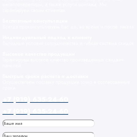
металлочерепицы, а также услуги монтажа. Мы
гарантируем своим клиентам:
Бесплатные консультации
Всегда проконсультируем Вас до, во время и после заказа
Индивидуальный подход к клиенту
Выгодные условия сотрудничества и гибкая система скидок
Высокое качество продукции
Гарантируем высокое качество произведённых сэндвич-
панелей
Быстрые сроки расчета и доставки
Осуществляем поставку продукции точно в согласованные
сроки
+7 (919) 635-24-60
+7 (919) 635-24-60