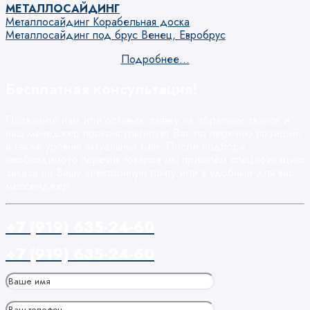
МЕТАЛЛОСАЙДИНГ
Металлосайдинг Корабельная доска
Металлосайдинг под брус Венец, Евробрус
Подробнее...
Бесплатная консультация!
Позвоните нам или оставьте заявку на обратный звонок и
наш менеджер проконсультирует Вас по перечню позиций,
а также уровню актуальных цен. После подбора
необходимого перечня товаров мы пришлем спецификацию
заказа на Вашу электронную почту или в удобный для вас
мессенджер.
+7 (919) 635-24-60
+7 (919) 635-24-60