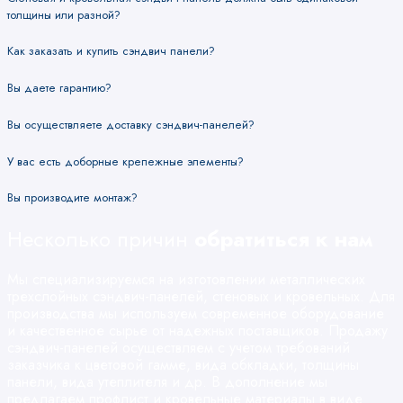
толщины или разной?
Как заказать и купить сэндвич панели?
Вы даете гарантию?
Вы осуществляете доставку сэндвич-панелей?
У вас есть доборные крепежные элементы?
Вы производите монтаж?
Несколько причин
обратиться к нам
Мы специализируемся на изготовлении металлических
трехслойных сэндвич-панелей, стеновых и кровельных. Для
производства мы используем современное оборудование
и качественное сырье от надежных поставщиков. Продажу
сэндвич-панелей осуществляем с учетом требований
заказчика к цветовой гамме, вида обкладки, толщины
панели, вида утеплителя и др. В дополнение мы
предлагаем профлист и кровельные материалы в виде