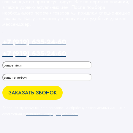
наш менеджер проконсультирует Вас по перечню позиций,
а также уровню актуальных цен. После подбора
необходимого перечня товаров мы пришлем спецификацию
заказа на Вашу электронную почту или в удобный для вас
мессенджер.
+7 (919) 635-24-60
+7 (919) 635-24-60
Заполняя эту форму вы дате согласие на обработку персональных данных в
соответствии с
политикой конфиденциальности